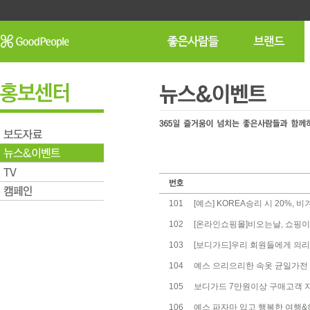
101
[예스] KOREA승리 시 20%, 
102
[온라인쇼핑몰]비오는날, 쇼핑이 
103
[보디가드]우리 회원들에게 의리
104
예스 으리으리한 속옷 균일가전
105
보디가드 7만원이상 구매고객 지
106
예스 파자마 입고 행복한 여행&