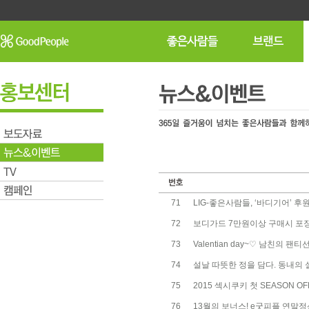
71
LIG-좋은사람들, ‘바디기어’ 후
72
보디가드 7만원이상 구매시 포
73
Valentian day~♡ 남친의
74
설날 따뜻한 정을 담다. 동내의 
75
2015 섹시쿠키 첫 SEASON OF
76
13월의 보너스! e굿피플 연말정