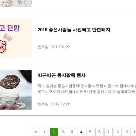
2019 좋은사람들 사진찍고 단합돼지
등록일 | 2019.01.22
따끈따끈 동지팥죽 행사
죽 이잘맞는 좋은사람들!추운겨울 따뜻한 마음으로 함께나누
릇드시고 아자아자 힘내세요 !내년엔 올해보다 더 행복해지세요 
등록일 | 2017.12.22
1
2
3
4
5
6
7
8
9
1