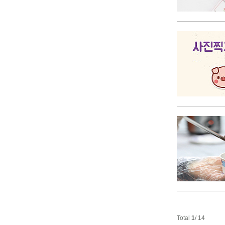
Total
1
/ 14