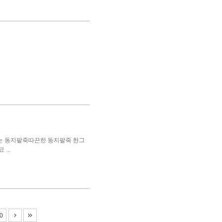
는 동지팥죽따끈한 동지팥죽 한그
...
0